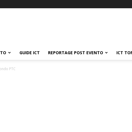
ATO
GUIDE ICT
REPORTAGE POST EVENTO
ICT TO
econdo PTC