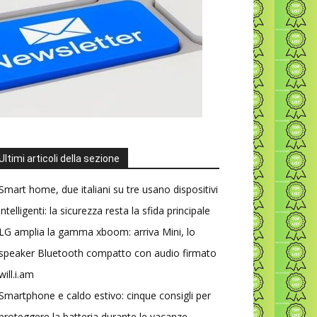
Ultimi articoli della sezione
Smart home, due italiani su tre usano dispositivi
intelligenti: la sicurezza resta la sfida principale
LG amplia la gamma xboom: arriva Mini, lo
speaker Bluetooth compatto con audio firmato
will.i.am
Smartphone e caldo estivo: cinque consigli per
proteggere la batteria durante le vacanze