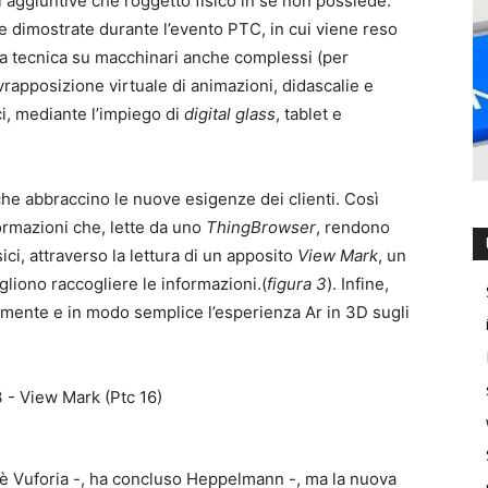
aggiuntive che l’oggetto fisico in sé non possiede.
le dimostrate durante l’evento PTC, in cui viene reso
za tecnica su macchinari anche complessi (per
vrapposizione virtuale di animazioni, didascalie e
ci, mediante l’impiego di
digital glass
, tablet e
he abbraccino le nuove esigenze dei clienti. Così
ormazioni che, lette da uno
ThingBrowser
, rendono
sici, attraverso la lettura di un apposito
View Mark
, un
ogliono raccogliere le informazioni.(
figura 3
). Infine,
amente e in modo semplice l’esperienza Ar in 3D sugli
 è Vuforia -, ha concluso Heppelmann -, ma la nuova