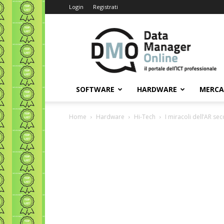
Login
Registrati
Data
Manager
Online
SOFTWARE
HARDWARE
MERC
Home
Hardware
Hi-Tech
I miracoli dell’AR s