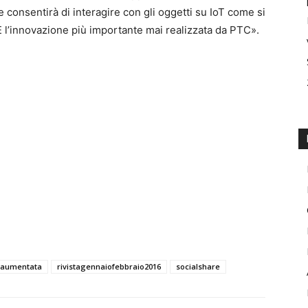
 e consentirà di interagire con gli oggetti su IoT come si
È l’innovazione più importante mai realizzata da PTC».
à aumentata
rivistagennaiofebbraio2016
socialshare