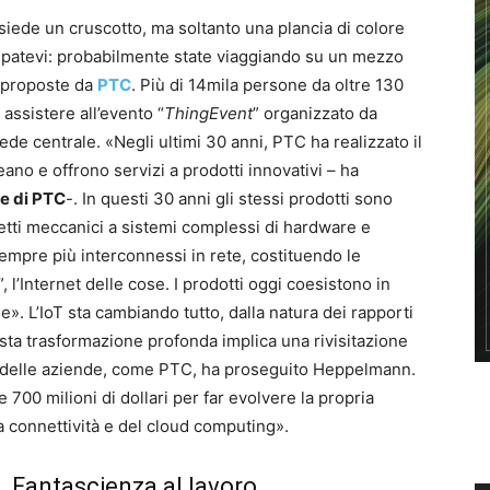
siede un cruscotto, ma soltanto una plancia di colore
patevi: probabilmente state viaggiando su un mezzo
i proposte da
PTC
. Più di 14mila persone da oltre 130
 assistere all’evento “
ThingEvent
” organizzato da
ede centrale. «Negli ultimi 30 anni, PTC ha realizzato il
ano e offrono servizi a prodotti innovativi – ha
e di PTC
-. In questi 30 anni gli stessi prodotti sono
getti meccanici a sistemi complessi di hardware e
empre più interconnessi in rete, costituendo le
”, l’Internet delle cose. I prodotti oggi coesistono in
e». L’IoT sta cambiando tutto, dalla natura dei rapporti
sta trasformazione profonda implica una rivisitazione
sa delle aziende, come PTC, ha proseguito Heppelmann.
e 700 milioni di dollari per far evolvere la propria
a connettività e del cloud computing».
Fantascienza al lavoro