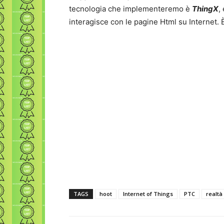
tecnologia che implementeremo è
ThingX
,
interagisce con le pagine Html su Internet. 
TAGS
hoot
Internet of Things
PTC
realt