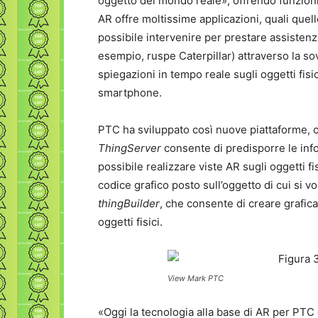
oggetto del mondo reale», offrendo funzioni 
AR offre moltissime applicazioni, quali quel
possibile intervenire per prestare assisten
esempio, ruspe Caterpillar) attraverso la so
spiegazioni in tempo reale sugli oggetti fisi
smartphone.
PTC ha sviluppato così nuove piattaforme, c
ThingServer
consente di predisporre le inf
possibile realizzare viste AR sugli oggetti fi
codice grafico posto sull’oggetto di cui si v
thingBuilder
, che consente di creare grafic
oggetti fisici.
View Mark PTC
«Oggi la tecnologia alla base di AR per PTC