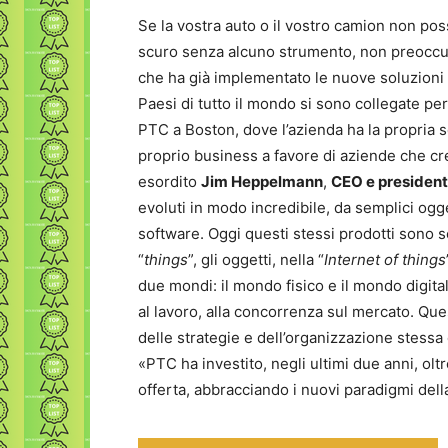
Se la vostra auto o il vostro camion non pos
scuro senza alcuno strumento, non preoccu
che ha già implementato le nuove soluzion
Paesi di tutto il mondo si sono collegate per
PTC a Boston, dove l’azienda ha la propria s
proprio business a favore di aziende che cre
esordito
Jim Heppelmann
,
CEO e president
evoluti in modo incredibile, da semplici og
software. Oggi questi stessi prodotti sono s
“
things
”, gli oggetti, nella “
Internet of things
due mondi: il mondo fisico e il mondo digital
al lavoro, alla concorrenza sul mercato. Que
delle strategie e dell’organizzazione stes
«PTC ha investito, negli ultimi due anni, oltr
offerta, abbracciando i nuovi paradigmi dell