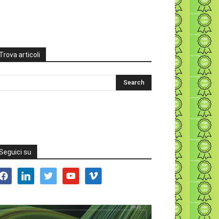
Trova articoli
Seguici su
acebook
linkedin
twitter
youtube
vimeo