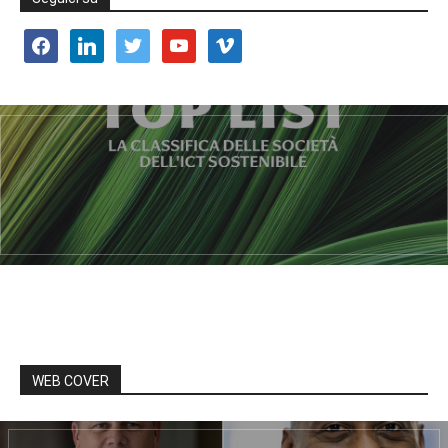
facebook
linkedin
twitter
youtube
vimeo
WEB COVER