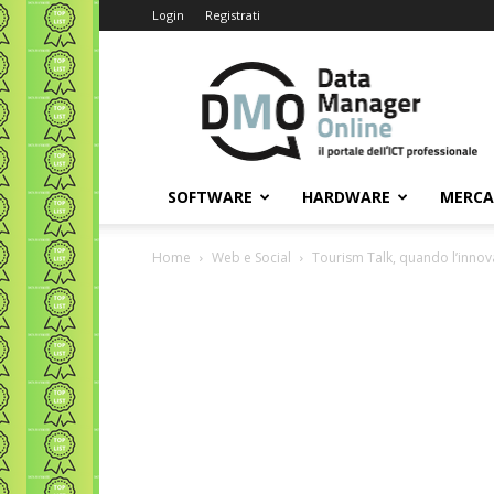
Login
Registrati
Data
Manager
Online
SOFTWARE
HARDWARE
MERC
Home
Web e Social
Tourism Talk, quando l’innova