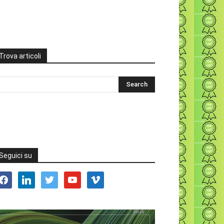
Trova articoli
Seguici su
acebook
linkedin
twitter
youtube
vimeo