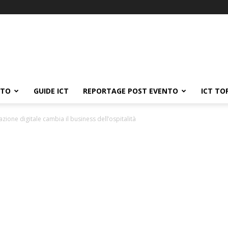
ATO
GUIDE ICT
REPORTAGE POST EVENTO
ICT TO
zione digitale cambia il business dell’ospitalità