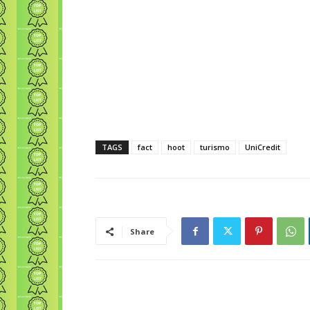
TAGS
fact
hoot
turismo
UniCredit
Share