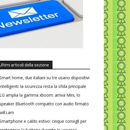
Ultimi articoli della sezione
Smart home, due italiani su tre usano dispositivi
intelligenti: la sicurezza resta la sfida principale
LG amplia la gamma xboom: arriva Mini, lo
speaker Bluetooth compatto con audio firmato
will.i.am
Smartphone e caldo estivo: cinque consigli per
proteggere la batteria durante le vacanze