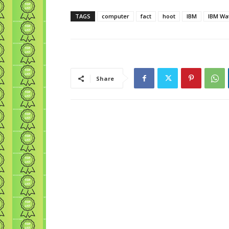
TAGS
computer
fact
hoot
IBM
IBM Wa
Share