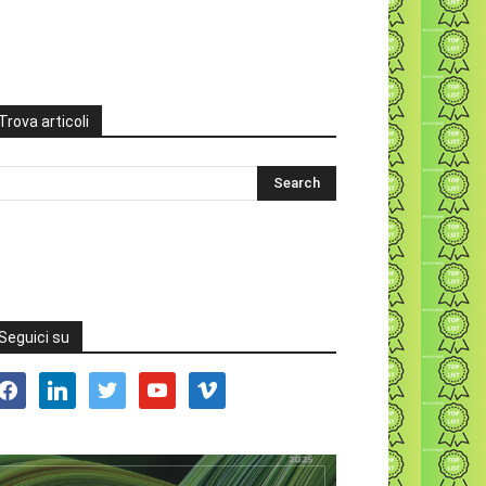
Trova articoli
Seguici su
acebook
linkedin
twitter
youtube
vimeo