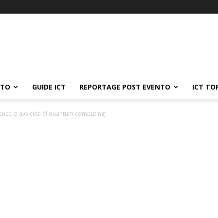
ATO
GUIDE ICT
REPORTAGE POST EVENTO
ICT TO
nce ci avvicina al quantum computing