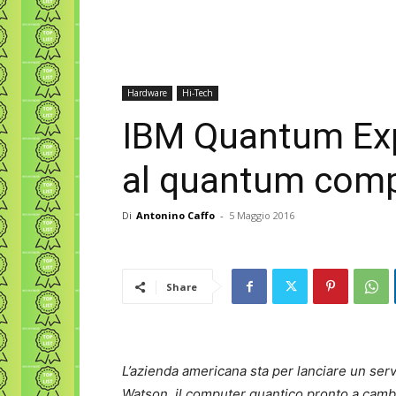
Hardware
Hi-Tech
IBM Quantum Exp
al quantum com
Di
Antonino Caffo
-
5 Maggio 2016
Share
L’azienda americana sta per lanciare un servi
Watson, il computer quantico pronto a cambi