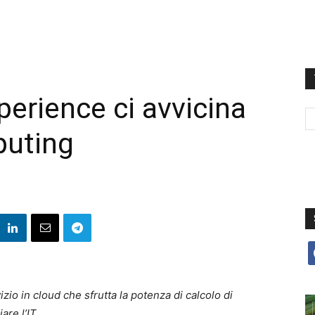
erience ci avvicina
puting
f
zio in cloud che sfrutta la potenza di calcolo di
are l’IT