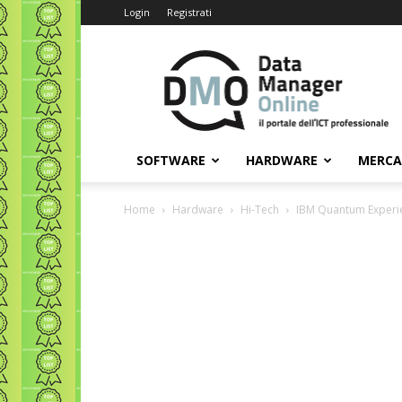
Login
Registrati
Data
Manager
Online
SOFTWARE
HARDWARE
MERC
Home
Hardware
Hi-Tech
IBM Quantum Experie