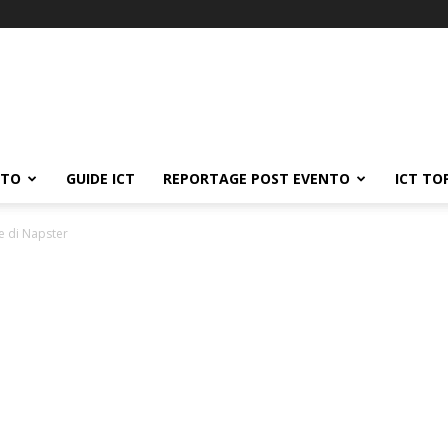
ATO
GUIDE ICT
REPORTAGE POST EVENTO
ICT TO
e di Napster