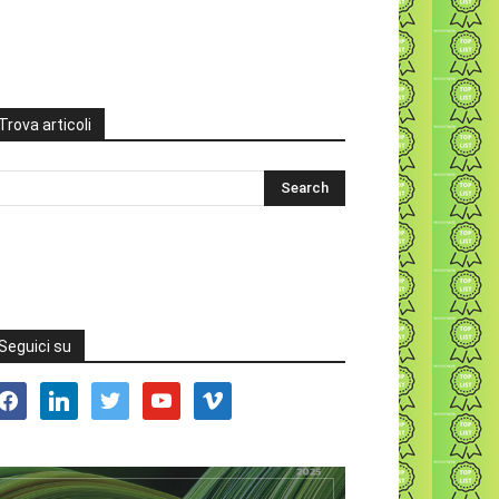
Trova articoli
Seguici su
acebook
linkedin
twitter
youtube
vimeo