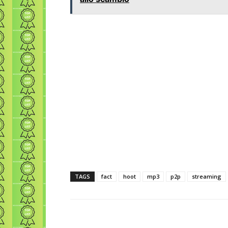
TAGS
fact
hoot
mp3
p2p
streaming