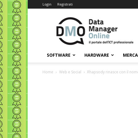
Login
Registrati
Data
Manager
Online
SOFTWARE
HARDWARE
MERC
Home
Web e Social
Rhapsody rinasce con il nom