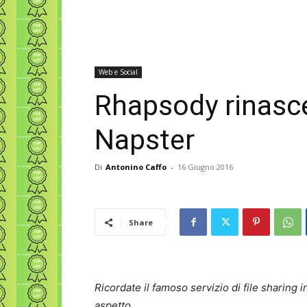
Web e Social
Rhapsody rinasce
Napster
Di
Antonino Caffo
-
16 Giugno 2016
Share
Ricordate il famoso servizio di file sharing
aspetto