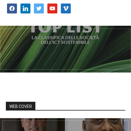
facebook
linkedin
twitter
youtube
vimeo
WEB COVER