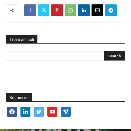
Trova articoli
Seguici su
facebook
linkedin
twitter
youtube
vimeo