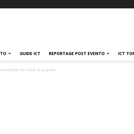
ATO
GUIDE ICT
REPORTAGE POST EVENTO
ICT TO
soddisfatti dei canali di acquisto