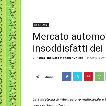
Web e Social
Mercato automoti
insoddisfatti dei
Di
Redazione Data Manager Online
-
14 Ottobre 201
Share
Una strategia di integrazione multicanale e l
non perdere fatturato