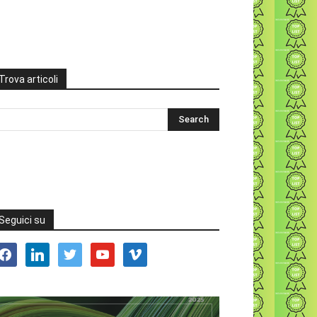
Trova articoli
Seguici su
acebook
linkedin
twitter
youtube
vimeo