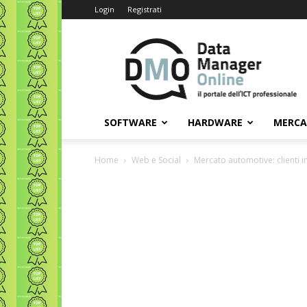
Login
Registrati
Data
Manager
Online
SOFTWARE
HARDWARE
MERC
Home
Web e Social
Mercato automotive: clienti in