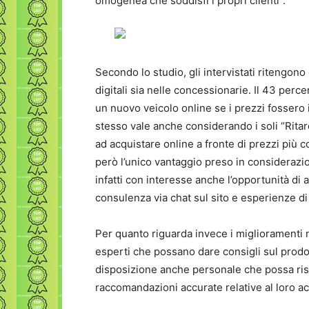
omogenea che soddisfi i propri clienti”.
Secondo lo studio, gli intervistati ritengono
digitali sia nelle concessionarie. Il 43 perc
un nuovo veicolo online se i prezzi fossero in
stesso vale anche considerando i soli “Ritard
ad acquistare online a fronte di prezzi più co
però l’unico vantaggio preso in considerazio
infatti con interesse anche l’opportunità di 
consulenza via chat sul sito e esperienze di
Per quanto riguarda invece i miglioramenti ne
esperti che possano dare consigli sul prodot
disposizione anche personale che possa risp
raccomandazioni accurate relative al loro ac