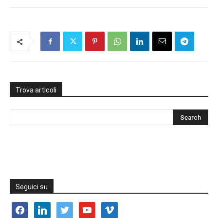
Trova articoli
Seguici su
facebook
linkedin
twitter
youtube
vimeo