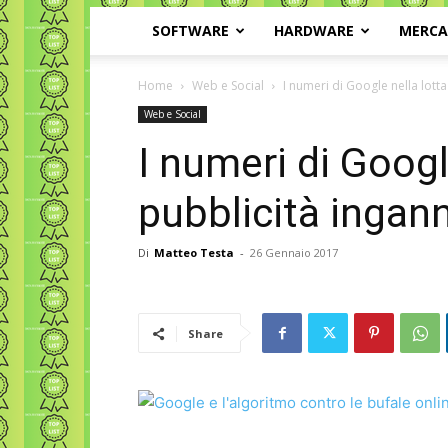
SOFTWARE
HARDWARE
MERC
Home
Web e Social
I numeri di Google nella lotta
Web e Social
I numeri di Google
pubblicità ingan
Di
Matteo Testa
-
26 Gennaio 2017
Share