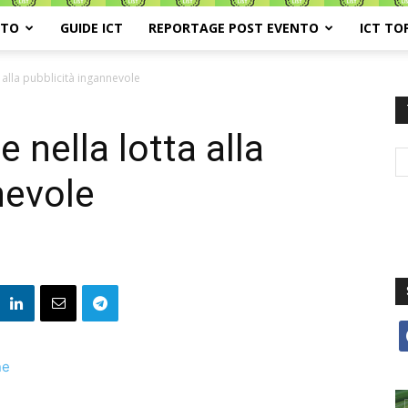
ATO
GUIDE ICT
REPORTAGE POST EVENTO
ICT TO
 alla pubblicità ingannevole
 nella lotta alla
nevole
f