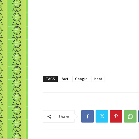
TAGS
fact
Google
hoot
Share