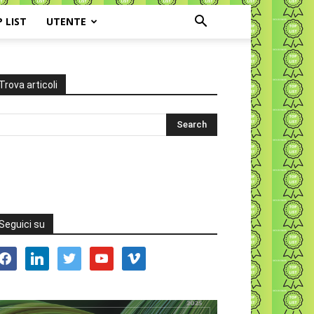
P LIST
UTENTE
Trova articoli
Seguici su
acebook
linkedin
twitter
youtube
vimeo