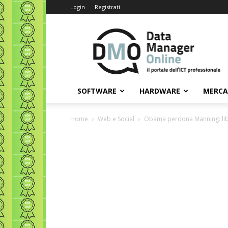
Login
Registrati
Data
Manager
Online
SOFTWARE
HARDWARE
MERC
Home
Web e Social
Obama perdona Manning: lib