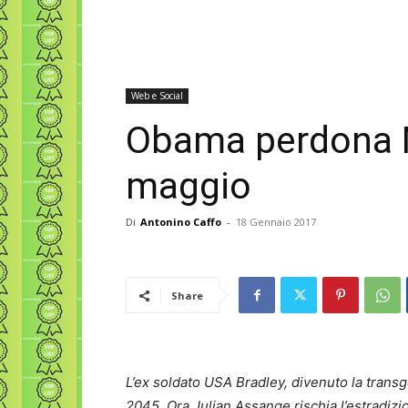
Web e Social
Obama perdona Ma
maggio
Di
Antonino Caffo
-
18 Gennaio 2017
Share
L’ex soldato USA Bradley, divenuto la trans
2045. Ora Julian Assange rischia l’estradizi