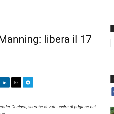
nning: libera il 17
f
gender Chelsea, sarebbe dovuto uscire di prigione nel
one