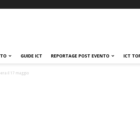
ATO
GUIDE ICT
REPORTAGE POST EVENTO
ICT TO
era il 17 maggio