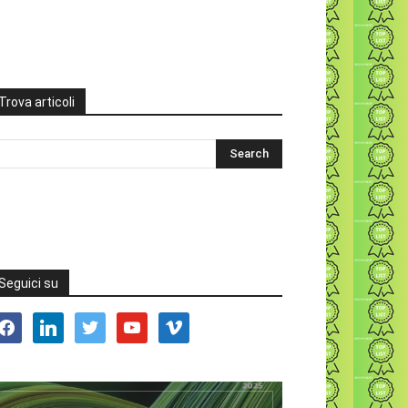
Trova articoli
Seguici su
acebook
linkedin
twitter
youtube
vimeo