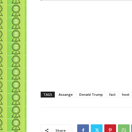
TAGS
Assange
Donald Trump
fact
hoot
Share