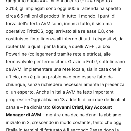
raggiunto quota 440 milioni di euro (+10% rispetto al
2015), gli impiegati sono oggi 660 e l’azienda ha spedito
circa 6,5 milioni di prodotti in tutto il mondo. I punti di
forza dell’offerta AVM sono, innanzi tutto, il sistema
operativo Fritz!OS, oggi arrivato alla release 6.8, che
costituisce l’intelligenza all’interno di tutti i dispositivi, dai
router Dsl a quelli per la fibra, a quelli Wi-Fi, ai box
Powerline (collegamenti tramite rete elettrica), alle
termovalvole per termosifoni. Grazie a Fritz!, sottolineano
da AVM, implementare una rete locale, sia in casa che in
ufficio, non è più un problema e può essere fatto da
chiunque, senza richiedere necessariamente la presenza
di un esperto. Anche in Italia AVM ha fatto importanti
progressi: «Oggi abbiamo 13 addetti, di cui due dedicati al
canale – ha dichiarato
Giovanni Cristi
,
Key Account
Manager di AVM
– mentre una decina d’anni fa abbiamo
iniziato in 2, crescendo in modo costante, tanto che oggi
l’Italia in termini di fatturato è il secondo Paese dopo la