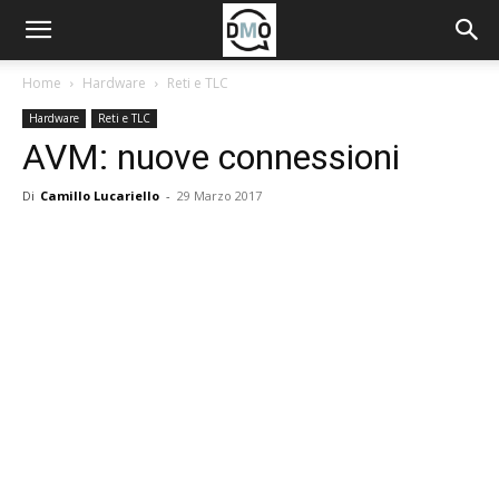
Home
Hardware
Reti e TLC
Hardware
Reti e TLC
AVM: nuove connessioni
Di
Camillo Lucariello
-
29 Marzo 2017