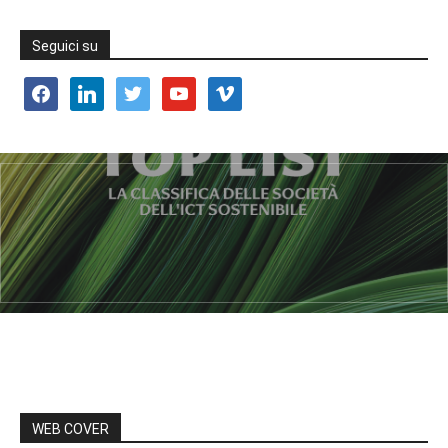
Seguici su
facebook
linkedin
twitter
youtube
vimeo
WEB COVER