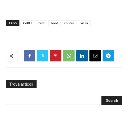
TAGS
CeBIT
fact
hoot
router
Wi-Fi
Trova articoli