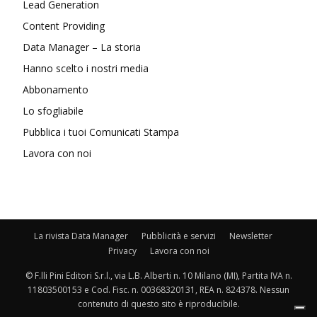
Lead Generation
Content Providing
Data Manager – La storia
Hanno scelto i nostri media
Abbonamento
Lo sfogliabile
Pubblica i tuoi Comunicati Stampa
Lavora con noi
La rivista Data Manager
Pubblicità e servizi
Newsletter
Privacy
Lavora con noi
© F.lli Pini Editori S.r.l., via L.B. Alberti n. 10 Milano (MI), Partita IVA n.
11803500153 e Cod. Fisc. n. 00368320131, REA n. 824378. Nessun
contenuto di questo sito è riproducibile.