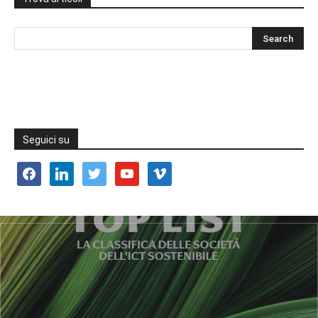
Seguici su
facebook
linkedin
twitter
youtube
vimeo