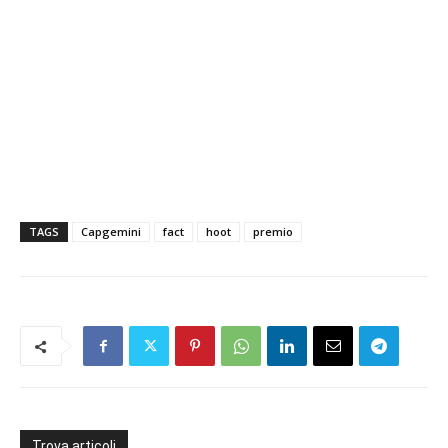
TAGS
Capgemini
fact
hoot
premio
Trova articoli