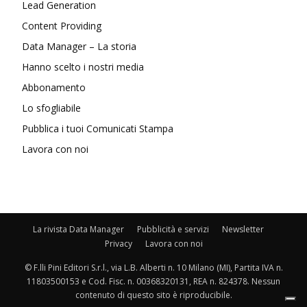
Lead Generation
Content Providing
Data Manager – La storia
Hanno scelto i nostri media
Abbonamento
Lo sfogliabile
Pubblica i tuoi Comunicati Stampa
Lavora con noi
La rivista Data Manager
Pubblicità e servizi
Newsletter
Privacy
Lavora con noi
© F.lli Pini Editori S.r.l., via L.B. Alberti n. 10 Milano (MI), Partita IVA n.
11803500153 e Cod. Fisc. n. 00368320131, REA n. 824378. Nessun
contenuto di questo sito è riproducibile.