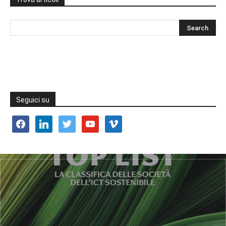
Seguici su
facebook
linkedin
twitter
youtube
vimeo