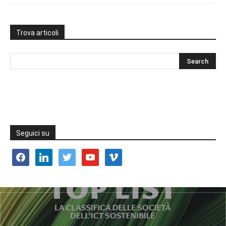
Trova articoli
Seguici su
facebook
linkedin
twitter
youtube
vimeo