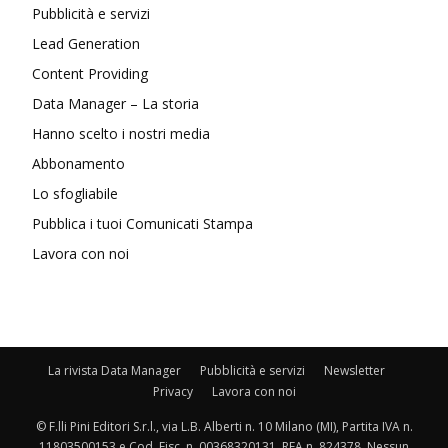
Pubblicità e servizi
Lead Generation
Content Providing
Data Manager – La storia
Hanno scelto i nostri media
Abbonamento
Lo sfogliabile
Pubblica i tuoi Comunicati Stampa
Lavora con noi
La rivista Data Manager
Pubblicità e servizi
Newsletter
Privacy
Lavora con noi
© F.lli Pini Editori S.r.l., via L.B. Alberti n. 10 Milano (MI), Partita IVA n.
11803500153 e Cod. Fisc. n. 00368320131, REA n. 824378. Nessun