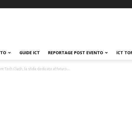
ATO
GUIDE ICT
REPORTAGE POST EVENTO
ICT TO
ent Tech Clash, la sfida dedicata al futuro...