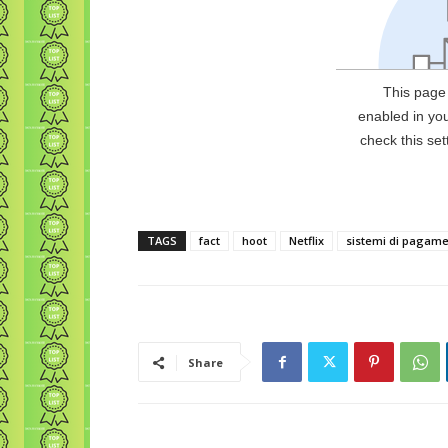
TAGS
fact
hoot
Netflix
sistemi di pagam
Share