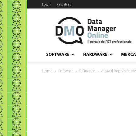
Login
Registrati
Data
Manager
Online
SOFTWARE
HARDWARE
MERC
Home
Software
E-Finance
Al via il Reply’s Stud