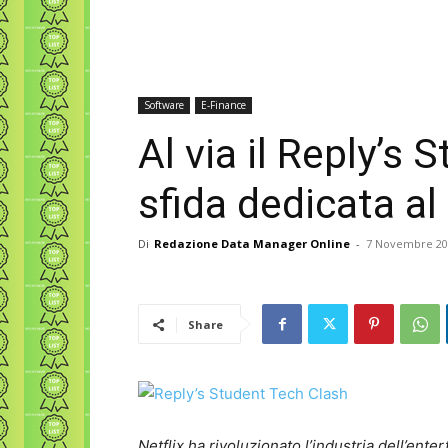
Software
E-Finance
Al via il Reply’s 
sfida dedicata a
Di
Redazione Data Manager Online
-
7 Novembre 20
Share
Netflix ha rivoluzionato l’industria dell’en