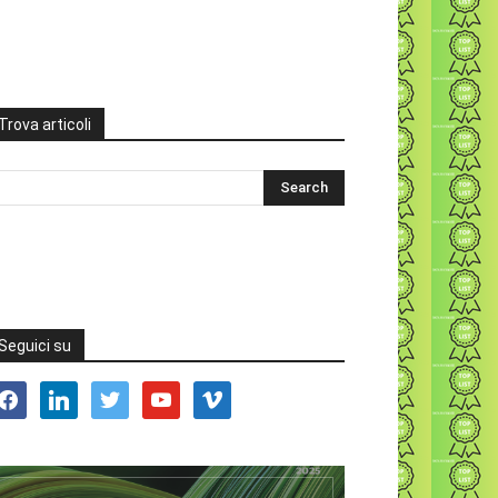
Trova articoli
Seguici su
acebook
linkedin
twitter
youtube
vimeo