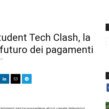
Student Tech Clash, la
l futuro dei pagamenti
17
f
tertainment senza possedere alcun canale televisivo.