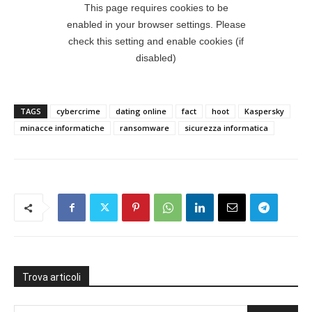
TAGS
cybercrime
dating online
fact
hoot
Kaspersky
minacce informatiche
ransomware
sicurezza informatica
Trova articoli