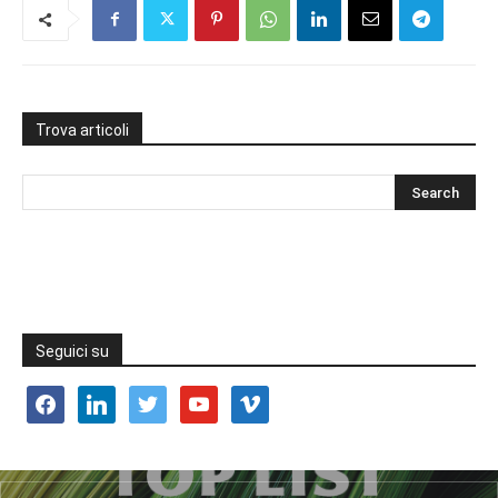
Trova articoli
Seguici su
facebook
linkedin
twitter
youtube
vimeo