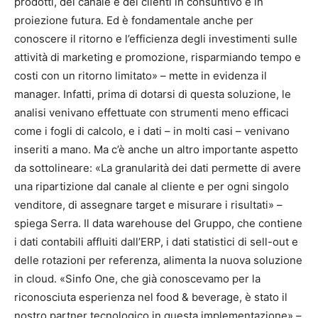
prodotti, del canale e dei clienti in consuntivo e in
proiezione futura. Ed è fondamentale anche per
conoscere il ritorno e l’efficienza degli investimenti sulle
attività di marketing e promozione, risparmiando tempo e
costi con un ritorno limitato» – mette in evidenza il
manager. Infatti, prima di dotarsi di questa soluzione, le
analisi venivano effettuate con strumenti meno efficaci
come i fogli di calcolo, e i dati – in molti casi – venivano
inseriti a mano. Ma c’è anche un altro importante aspetto
da sottolineare: «La granularità dei dati permette di avere
una ripartizione dal canale al cliente e per ogni singolo
venditore, di assegnare target e misurare i risultati» –
spiega Serra. Il data warehouse del Gruppo, che contiene
i dati contabili affluiti dall’ERP, i dati statistici di sell-out e
delle rotazioni per referenza, alimenta la nuova soluzione
in cloud. «Sinfo One, che già conoscevamo per la
riconosciuta esperienza nel food & beverage, è stato il
nostro partner tecnologico in questa implementazione» –