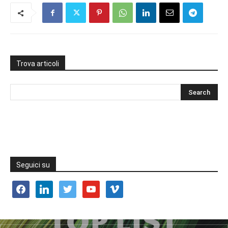
Trova articoli
Seguici su
facebook
linkedin
twitter
youtube
vimeo