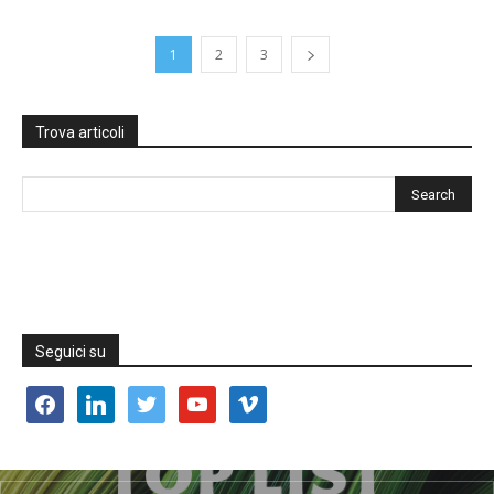
1
2
3
Trova articoli
Seguici su
facebook
linkedin
twitter
youtube
vimeo