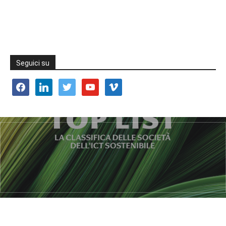
Seguici su
facebook
linkedin
twitter
youtube
vimeo