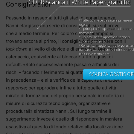
GDPR Scarica il White Paper gratuito!
Consigli pratici
Passando in rassegna tutti gli stadi di appartenenza,
* Tutto ciò che c’è da sapere per essere 
regola.
Nanni elargisce una serie di consigli utili sia sul breve
* I principi più importanti della nuova
che a medio termine. Per coloro che ad esempio si
normativa
* Un documento approfondito che ti
trovano ancora al primo, il consiglio è di procedere con il
guiderà passo passo
* Consenso, maggior controllo, governan
lock down
a livello di device e di encrytion. Una sorta di
trasparenza, data breach, diritto all'obl
RPD, PIA e molto altro
catenaccio, equivalente al bloccare tutto o quasi di
default. «Solo successivamente passare all’analisi dei
rischi – facendo riferimento ai quattro scenari individuati
SCARICA GRATIS OR
in precedenza – e alla verifica della capacità di
incident
response
; per approdare infine a tutte quelle attività
mirate di formazione del proprio personale in materia di
misure di sicurezza tecnologiche, organizzative e
procedurali» sintetizza Nanni. Sul lungo termine il
suggerimento invece è quello di rispondere in maniera
esaustiva al quesito di fondo relativo alla localizzazione