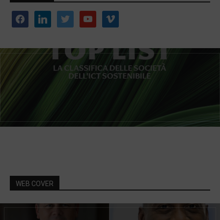
facebook
linkedin
twitter
youtube
vimeo
WEB COVER