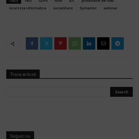
TAGS
fact
GDPR
hoot
IDC
protezione dei dati
sicurezza informatica
socialshare
Symantec
webinar
Trova articoli
Seguici su