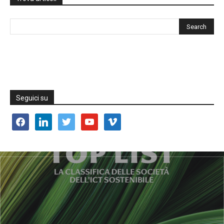
Seguici su
facebook
linkedin
twitter
youtube
vimeo