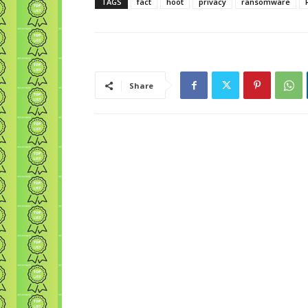
TAGS
fact
hoot
privacy
ransomware
Share