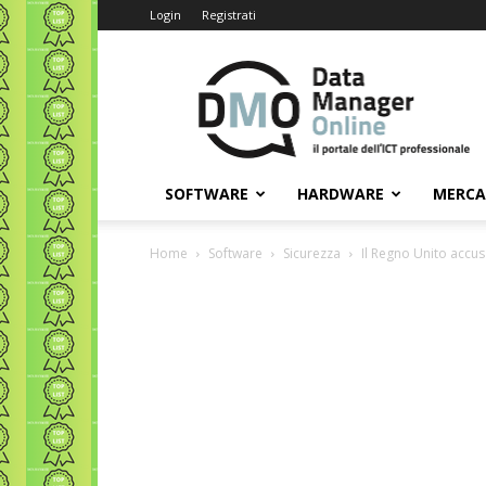
Login
Registrati
Data
Manager
Online
SOFTWARE
HARDWARE
MERC
Home
Software
Sicurezza
Il Regno Unito accus