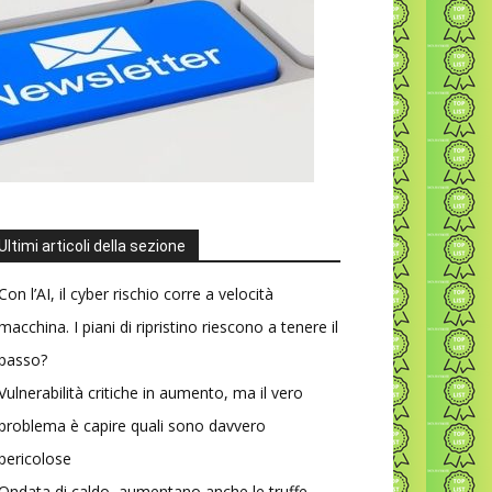
Ultimi articoli della sezione
Con l’AI, il cyber rischio corre a velocità
macchina. I piani di ripristino riescono a tenere il
passo?
Vulnerabilità critiche in aumento, ma il vero
problema è capire quali sono davvero
pericolose
Ondata di caldo, aumentano anche le truffe