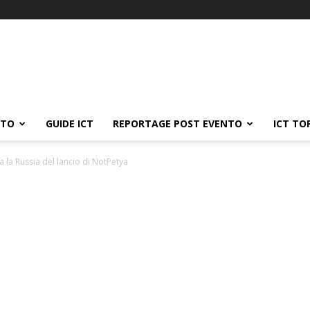
ATO
GUIDE ICT
REPORTAGE POST EVENTO
ICT TO
a la Russia del lancio di NotPetya