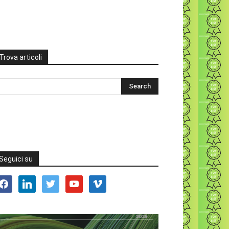
Trova articoli
Seguici su
acebook
linkedin
twitter
youtube
vimeo