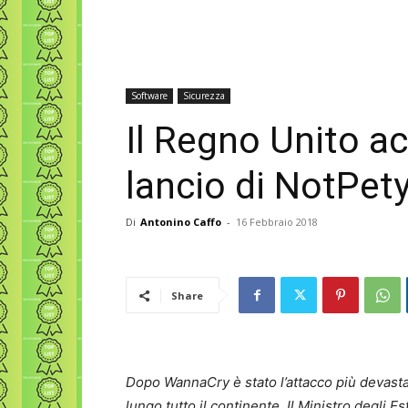
Software
Sicurezza
Il Regno Unito ac
lancio di NotPet
Di
Antonino Caffo
-
16 Febbraio 2018
Share
Dopo WannaCry è stato l’attacco più devasta
lungo tutto il continente. Il Ministro degli E