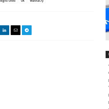
Regno Unito
UK
WannaCry