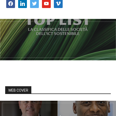
facebook
linkedin
twitter
youtube
vimeo
WEB COVER