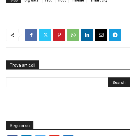
TAGS
big data
fact
hoot
mobile
smart city
Trova articoli
Seguici su