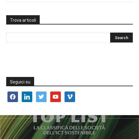
Trova articoli
Seguici su
facebook
linkedin
twitter
youtube
vimeo