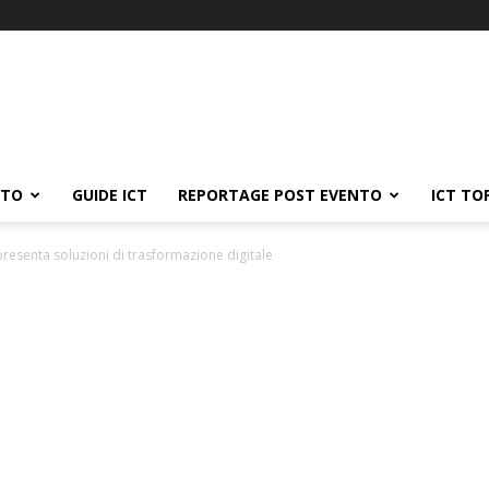
ATO
GUIDE ICT
REPORTAGE POST EVENTO
ICT TO
 presenta soluzioni di trasformazione digitale