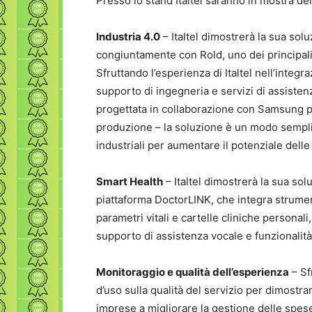
Presso lo stand Italtel saranno in mostra de
Industria 4.0
– Italtel dimostrerà la sua so
congiuntamente con Rold, uno dei principali 
Sfruttando l’esperienza di Italtel nell’integra
supporto di ingegneria e servizi di assisten
progettata in collaborazione con Samsung per
produzione – la soluzione è un modo sempli
industriali per aumentare il potenziale delle 
Smart Health
– Italtel dimostrerà la sua sol
piattaforma DoctorLINK, che integra strument
parametri vitali e cartelle cliniche personali
supporto di assistenza vocale e funzionalità
Monitoraggio e qualità dell’esperienza
– Sf
d’uso sulla qualità del servizio per dimostr
imprese a migliorare la gestione delle spes