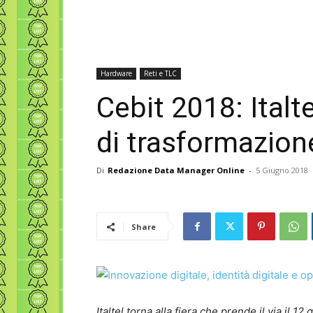
Hardware
Reti e TLC
Cebit 2018: Italt
di trasformazione
Di
Redazione Data Manager Online
-
5 Giugno 2018
Share
Italtel torna alla fiera che prende il via il 