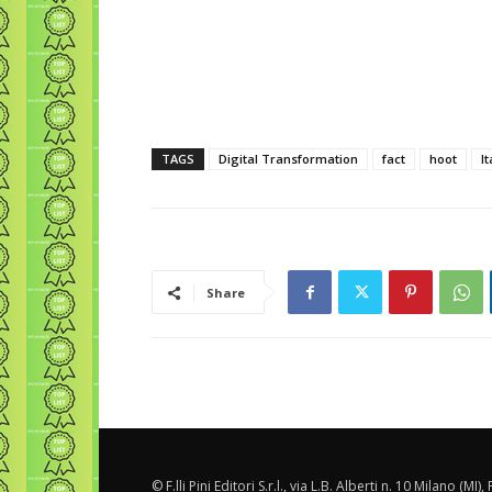
TAGS
Digital Transformation
fact
hoot
It
Share
© F.lli Pini Editori S.r.l., via L.B. Alberti n. 10 Milano