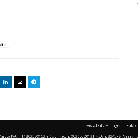
altel
La rivista Data Manager
Pubblic
 (MI), Partita IVA n. 11803500153 e Cod. Fisc. n. 00368320131, REA n. 824378. Nessun