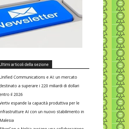
Ultimi articoli della sezione
Unified Communications e AI: un mercato
destinato a superare i 220 miliardi di dollari
entro il 2026
Vertiv espande la capacità produttiva per le
infrastrutture AI con un nuovo stabilimento in
Malesia
FiberCop e Nokia avviano una collaborazione