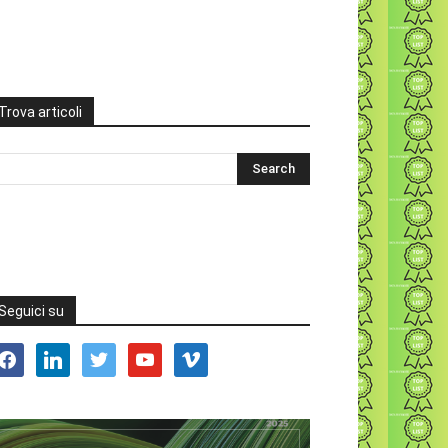
Trova articoli
Seguici su
acebook
linkedin
twitter
youtube
vimeo