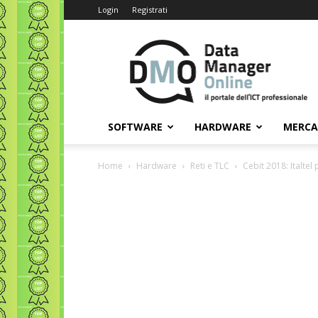
Login
Registrati
Data
Manager
Online
SOFTWARE
HARDWARE
MERC
Home
Hardware
Reti e TLC
Cebit 2018: Italtel