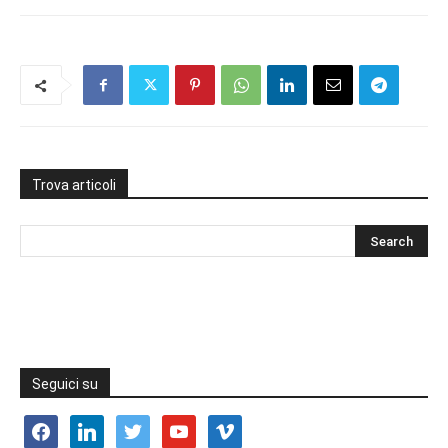
Trova articoli
Seguici su
facebook
linkedin
twitter
youtube
vimeo