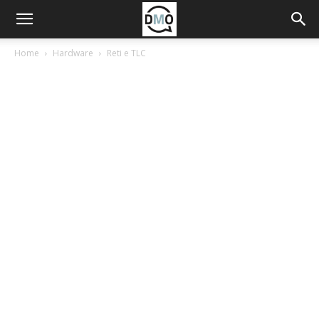
Home
Hardware
Reti e TLC