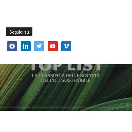
Seguici su
facebook
linkedin
twitter
youtube
vimeo