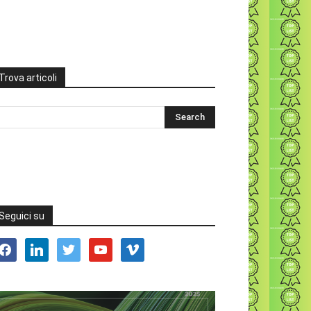
Trova articoli
Seguici su
acebook
linkedin
twitter
youtube
vimeo