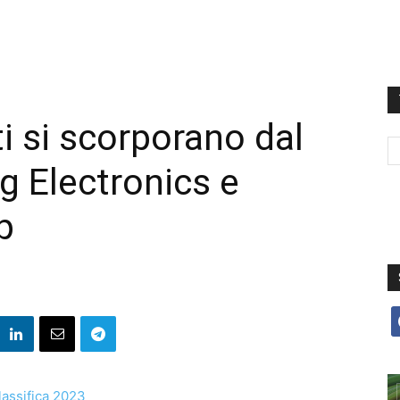
i si scorporano dal
 Electronics e
p
f