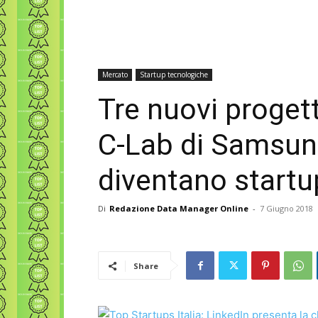
Mercato
Startup tecnologiche
Tre nuovi progett
C-Lab di Samsung
diventano startu
Di
Redazione Data Manager Online
-
7 Giugno 2018
Share