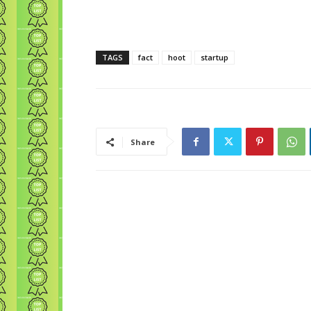
TAGS
fact
hoot
startup
Share