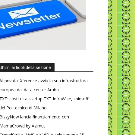
Ultimi articoli della sezione
AI privata: Xference avvia la sua infrastruttura
europea dai data center Aruba
TXT: costituita startup TXT InfraWise, spin-off
del Politecnico di Milano
BizzyNow lancia finanziamento con
MamaCrowd by Azimut
CrowdStrike, AWS e NVIDIA selezionano 35