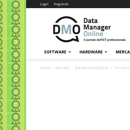
Login
Registrati
Data
Manager
Online
SOFTWARE
HARDWARE
MERC
Home
Mercato
Startup tecnologiche
Tre nuovi