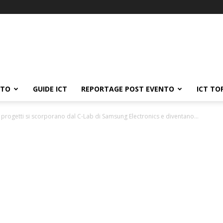
ATO
GUIDE ICT
REPORTAGE POST EVENTO
ICT TO
 progetti si scorporano dal C-Lab di Samsung Electronics e diventano...