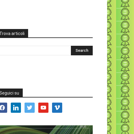
Trova articoli
Seguici su
acebook
linkedin
twitter
youtube
vimeo