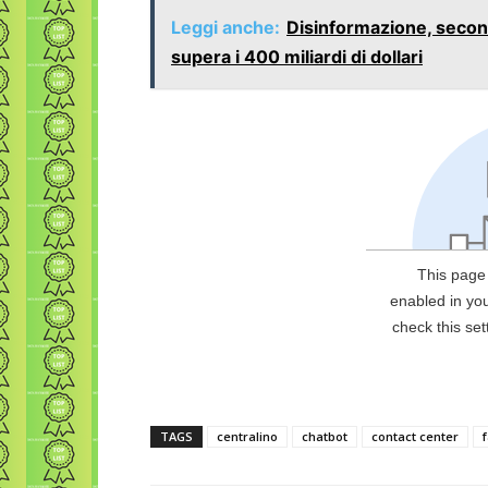
Leggi anche:
Disinformazione, secon
supera i 400 miliardi di dollari
TAGS
centralino
chatbot
contact center