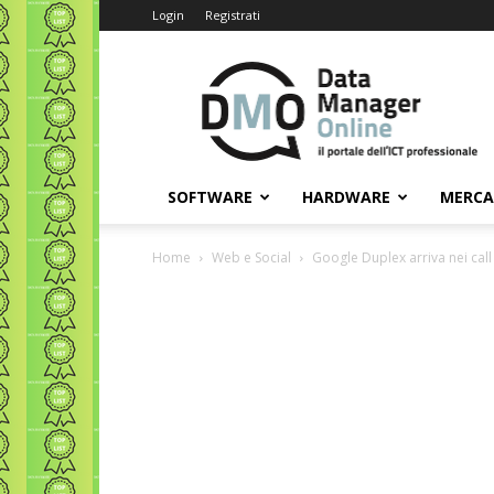
Login
Registrati
Data
Manager
Online
SOFTWARE
HARDWARE
MERC
Home
Web e Social
Google Duplex arriva nei call