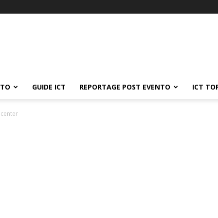
ATO
GUIDE ICT
REPORTAGE POST EVENTO
ICT TO
 center