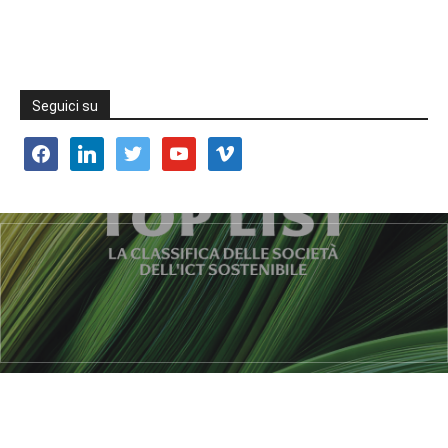
Seguici su
facebook
linkedin
twitter
youtube
vimeo