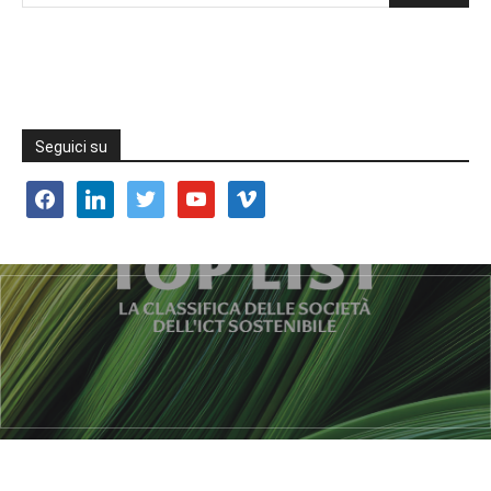
Seguici su
facebook
linkedin
twitter
youtube
vimeo