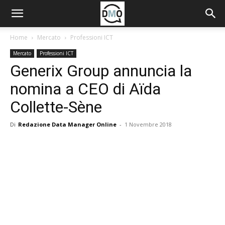
Home
Mercato
Professioni ICT
Mercato
Professioni ICT
Generix Group annuncia la
nomina a CEO di Aïda
Collette-Sène
Di
Redazione Data Manager Online
-
1 Novembre 2018