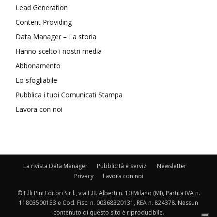
Lead Generation
Content Providing
Data Manager – La storia
Hanno scelto i nostri media
Abbonamento
Lo sfogliabile
Pubblica i tuoi Comunicati Stampa
Lavora con noi
La rivista Data Manager
Pubblicità e servizi
Newsletter
Privacy
Lavora con noi
© F.lli Pini Editori S.r.l., via L.B. Alberti n. 10 Milano (MI), Partita IVA n.
11803500153 e Cod. Fisc. n. 00368320131, REA n. 824378. Nessun
contenuto di questo sito è riproducibile.