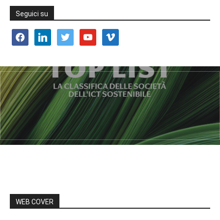
Seguici su
facebook
linkedin
twitter
youtube
vimeo
WEB COVER