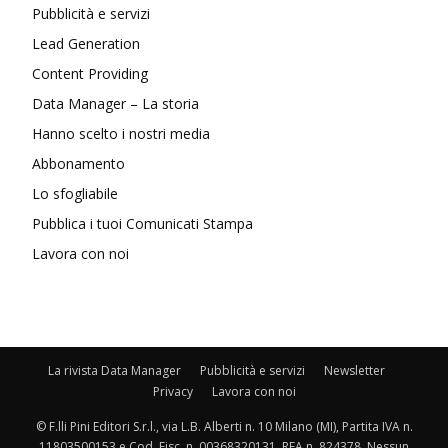
Pubblicità e servizi
Lead Generation
Content Providing
Data Manager – La storia
Hanno scelto i nostri media
Abbonamento
Lo sfogliabile
Pubblica i tuoi Comunicati Stampa
Lavora con noi
La rivista Data Manager
Pubblicità e servizi
Newsletter
Privacy
Lavora con noi
© F.lli Pini Editori S.r.l., via L.B. Alberti n. 10 Milano (MI), Partita IVA n.
11803500153 e Cod. Fisc. n. 00368320131, REA n. 824378. Nessun