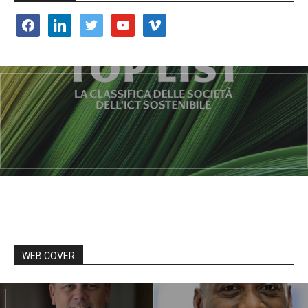
facebook
linkedin
twitter
youtube
vimeo
WEB COVER