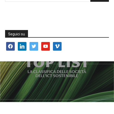
Seguici su
facebook
linkedin
twitter
youtube
vimeo