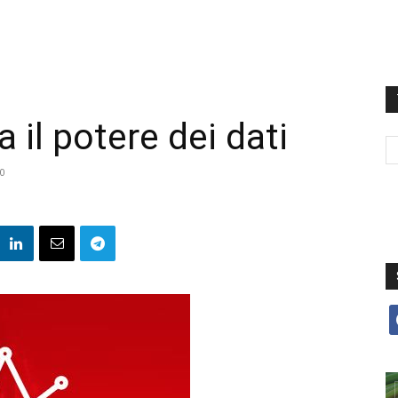
a il potere dei dati
20
f