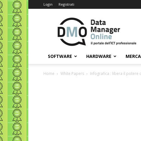
Login
Registrati
Data
Manager
Online
SOFTWARE
HARDWARE
MERC
Home
White Papers
Infografica : libera il potere 