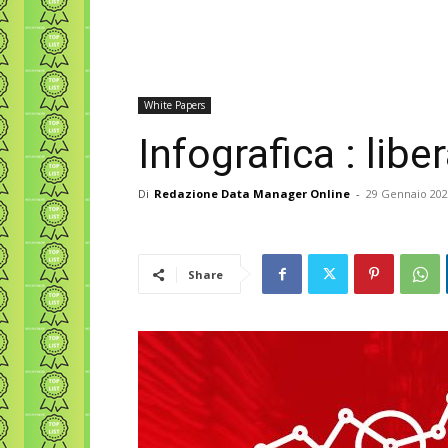
White Papers
Infografica : liber
Di
Redazione Data Manager Online
-
29 Gennaio 20
Share