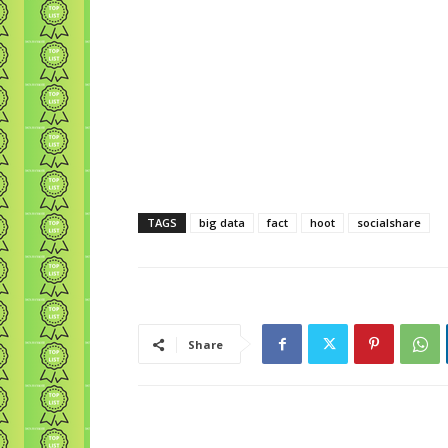
TAGS
big data
fact
hoot
socialshare
Share