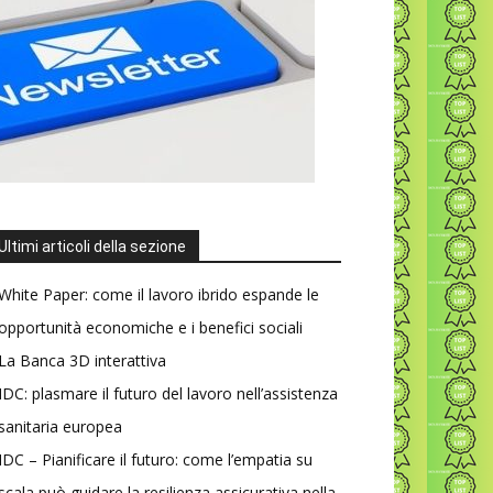
Ultimi articoli della sezione
White Paper: come il lavoro ibrido espande le
opportunità economiche e i benefici sociali
La Banca 3D interattiva
IDC: plasmare il futuro del lavoro nell’assistenza
sanitaria europea
IDC – Pianificare il futuro: come l’empatia su
scala può guidare la resilienza assicurativa nella