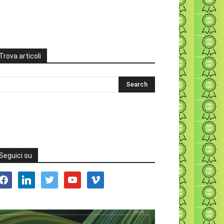
Trova articoli
Seguici su
acebook
linkedin
twitter
youtube
vimeo