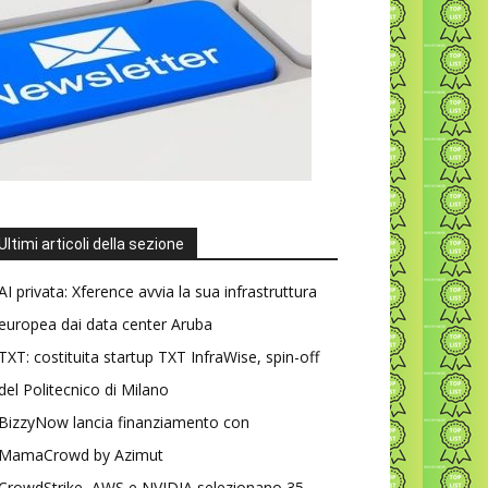
Ultimi articoli della sezione
AI privata: Xference avvia la sua infrastruttura
europea dai data center Aruba
TXT: costituita startup TXT InfraWise, spin-off
del Politecnico di Milano
BizzyNow lancia finanziamento con
MamaCrowd by Azimut
CrowdStrike, AWS e NVIDIA selezionano 35