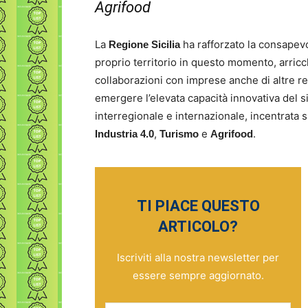
Agrifood
La
ha rafforzato la consapevo
Regione Sicilia
proprio territorio in questo momento, arric
collaborazioni con imprese anche di altre re
emergere l’elevata capacità innovativa del s
interregionale e internazionale, incentrata 
,
e
.
Industria 4.0
Turismo
Agrifood
TI PIACE QUESTO
ARTICOLO?
Iscriviti alla nostra newsletter per
essere sempre aggiornato.