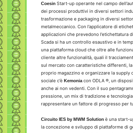
Start-up operante nel campo dell’aut
Coesin
dei processi produttivi in diversi settori indu
trasformazione e packaging in diversi settor
metalmeccanico. Con l’applicatore di etiche
applicazioni che prevedono l’etichettatura 
Scada si ha un controllo esaustivo e in temp
una piattaforma cloud che oltre alle funziona
cliente altre funzionalità, quali il tracciamen
sul mercato con caratteristiche differenti, l
proprio magazzino e organizzare la supply
sociale c’è
con ODLA ®, un disposit
Kemonia
anche ai non vedenti. Con il suo pentagramma
pressione, un mix di tradizione e tecnolog
rappresentare un fattore di progresso per tu
è una start-up
Circuito IES by MWM Solution
la concezione e sviluppo di piattaforme di g