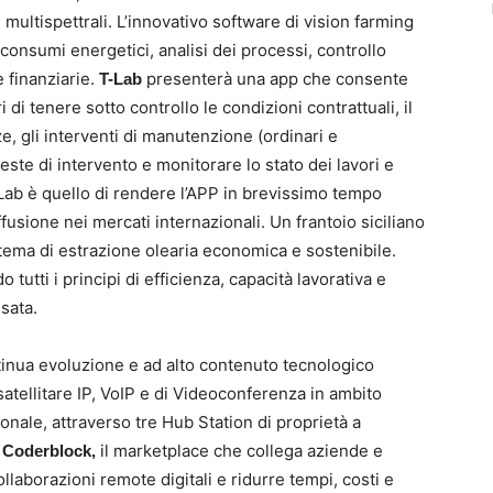
 multispettrali. L’innovativo software di vision farming
consumi energetici, analisi dei processi, controllo
e finanziarie.
presenterà una app che consente
T-Lab
ri di tenere sotto controllo le condizioni contrattuali, il
e, gli interventi di manutenzione (ordinari e
hieste di intervento e monitorare lo stato dei lavori e
-Lab è quello di rendere l’APP in brevissimo tempo
ffusione nei mercati internazionali. Un frantoio siciliano
stema di estrazione olearia economica e sostenibile.
 tutti i principi di efficienza, capacità lavorativa e
sata.
tinua evoluzione e ad alto contenuto tecnologico
satellitare IP, VoIP e di Videoconferenza in ambito
ionale, attraverso tre Hub Station di proprietà a
o
il marketplace che collega aziende e
Coderblock,
collaborazioni remote digitali e ridurre tempi, costi e