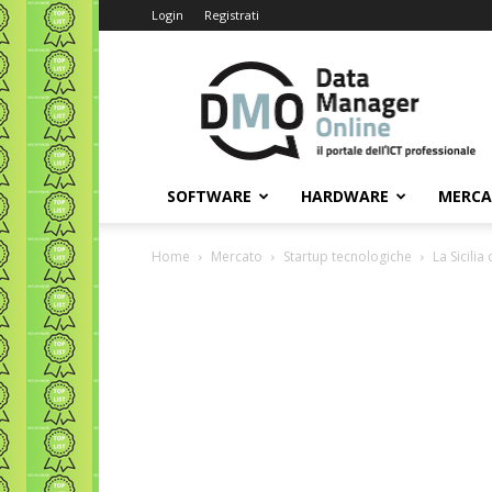
Login
Registrati
Data
Manager
Online
SOFTWARE
HARDWARE
MERC
Home
Mercato
Startup tecnologiche
La Sicili