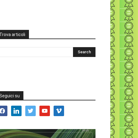
Trova articoli
Seguici su
acebook
linkedin
twitter
youtube
vimeo