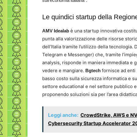
sull’economia italiana”.
Le quindici startup della Regio
è una startup innovativa costitu
AMV Idealab
punta alla valorizzazione delle risorse stor
dell’Italia tramite l’utilizzo della tecnologia
Telegram e Messenger) che, tramite l’impiego
analysis, risponde in maniera immediata e geo
vedere e mangiare.
fornisce ad enti
Bgtech
basso costo sulla sicurezza informatica e sul
settore educational e nel settore pubblico e 
proponendo soluzioni sia per l’area didattica
Leggi anche:
CrowdStrike, AWS e NVI
Cybersecurity Startup Accelerator 