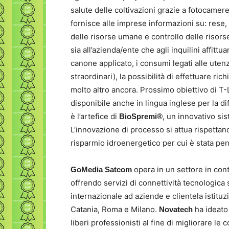
salute delle coltivazioni grazie a fotocamere
fornisce alle imprese informazioni su: rese, 
delle risorse umane e controllo delle risors
sia all’azienda/ente che agli inquilini affittua
canone applicato, i consumi legati alle utenz
straordinari), la possibilità di effettuare ric
molto altro ancora. Prossimo obiettivo di T
disponibile anche in lingua inglese per la di
è l’artefice di
, un innovativo si
BioSpremi®
L’innovazione di processo si attua rispettando
risparmio idroenergetico per cui è stata pen
opera in un settore in con
GoMedia Satcom
offrendo servizi di connettività tecnologica 
internazionale ad aziende e clientela istituz
Catania, Roma e Milano.
ha ideat
Novatech
liberi professionisti al fine di migliorare le 