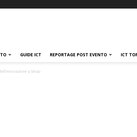
ATO
GUIDE ICT
REPORTAGE POST EVENTO
ICT TO
a dell’innovazione a Smau