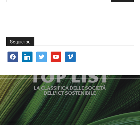
Seguici su
facebook
linkedin
twitter
youtube
vimeo