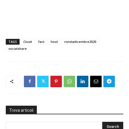
TAGS
Clusit
fact
hoot
rivistadicembre2020
socialshare
Trova articoli