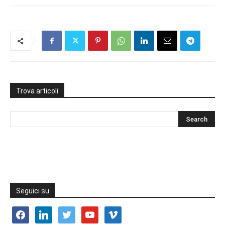
Trova articoli
Seguici su
facebook
linkedin
twitter
youtube
vimeo