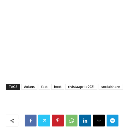
TAGS
Axians
fact
hoot
rivistaaprile2021
socialshare