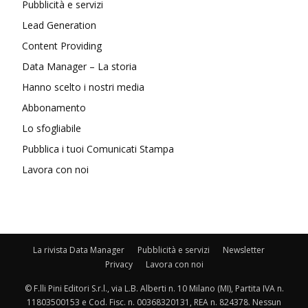
Pubblicità e servizi
Lead Generation
Content Providing
Data Manager – La storia
Hanno scelto i nostri media
Abbonamento
Lo sfogliabile
Pubblica i tuoi Comunicati Stampa
Lavora con noi
La rivista Data Manager
Pubblicità e servizi
Newsletter
Privacy
Lavora con noi
© F.lli Pini Editori S.r.l., via L.B. Alberti n. 10 Milano (MI), Partita IVA n.
11803500153 e Cod. Fisc. n. 00368320131, REA n. 824378. Nessun