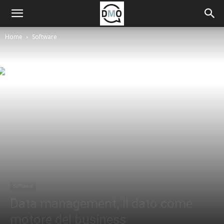
Home
Software
Software
Data management, il dato come
motore del business