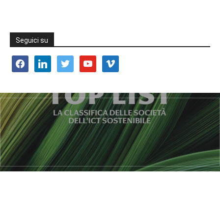
Seguici su
facebook
linkedin
twitter
youtube
vimeo