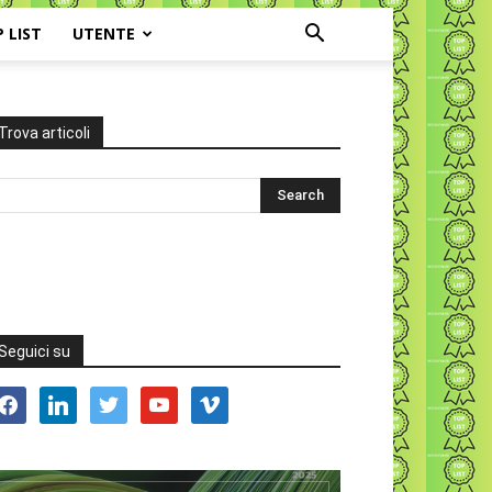
P LIST
UTENTE
Trova articoli
Seguici su
acebook
linkedin
twitter
youtube
vimeo