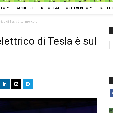
ATO
GUIDE ICT
REPORTAGE POST EVENTO
ICT TO
rico di Tesla è sul mercato
lettrico di Tesla è sul
f