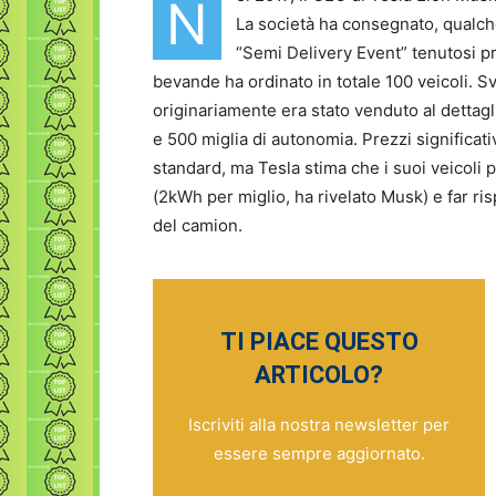
N
La società ha consegnato, qualche
“Semi Delivery Event” tenutosi pr
bevande ha ordinato in totale 100 veicoli. Sv
originariamente era stato venduto al dettagl
e 500 miglia di autonomia. Prezzi significat
standard, ma Tesla stima che i suoi veicoli
(2kWh per miglio, ha rivelato Musk) e far ris
del camion.
TI PIACE QUESTO
ARTICOLO?
Iscriviti alla nostra newsletter per
essere sempre aggiornato.