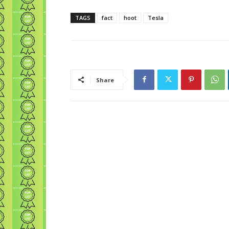
TAGS
fact
hoot
Tesla
Share