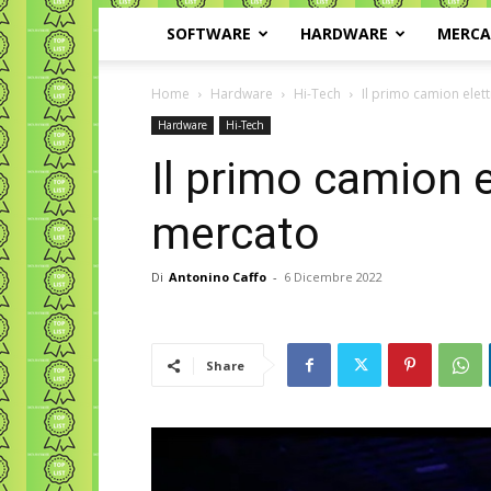
SOFTWARE
HARDWARE
MERC
Home
Hardware
Hi-Tech
Il primo camion elett
Hardware
Hi-Tech
Il primo camion e
mercato
Di
Antonino Caffo
-
6 Dicembre 2022
Share