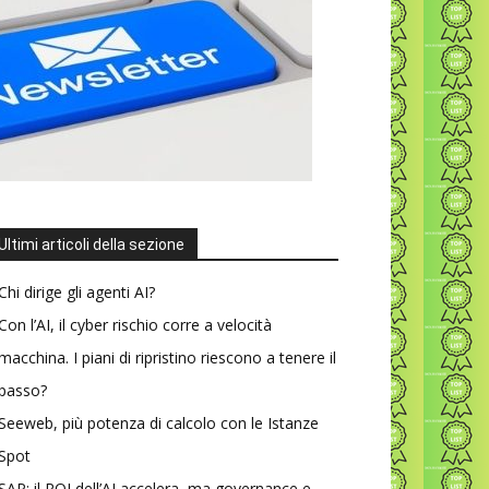
Ultimi articoli della sezione
Chi dirige gli agenti AI?
Con l’AI, il cyber rischio corre a velocità
macchina. I piani di ripristino riescono a tenere il
passo?
Seeweb, più potenza di calcolo con le Istanze
Spot
SAP: il ROI dell’AI accelera, ma governance e