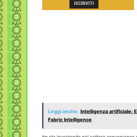
Leggi anche:
Intelligenza artificiale
Fabric Intelligence
bp sta investendo nel settore convenience c