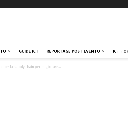
ATO
GUIDE ICT
REPORTAGE POST EVENTO
ICT TO
le per la supply chain per migliorare...