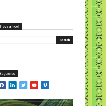
Trova articoli
Seguici su
acebook
linkedin
twitter
youtube
vimeo