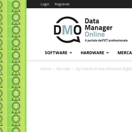
Login
Registrati
Data
Manager
Online
SOFTWARE
HARDWARE
MERC
Home
Mercato
bp investe in una soluzione digita