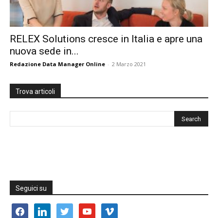
RELEX Solutions cresce in Italia e apre una
nuova sede in...
Redazione Data Manager Online
-
2 Marzo 2021
Trova articoli
Seguici su
facebook
linkedin
twitter
youtube
vimeo