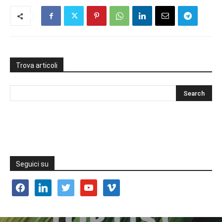
Trova articoli
Seguici su
facebook
linkedin
twitter
youtube
vimeo