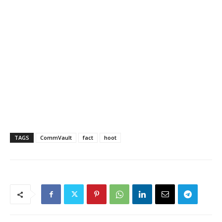
TAGS
CommVault
fact
hoot